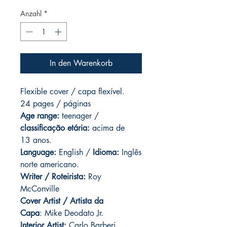
Anzahl
*
In den Warenkorb
Flexible cover / capa flexível.
24 pages / páginas
Age range:
teenager /
classificação etária:
acima de
13 anos.
Language:
English /
Idioma:
Inglês
norte americano.
Writer / Roteirista:
Roy
McConville
Cover Artist / Artista da
Capa
: Mike Deodato Jr.
Interior Artist:
Carlo Barberi