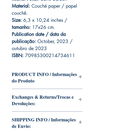
Material:
Couché paper / papel
couchê.
Size:
6,3 x 10,24 inches /
tamanho:
17x26 cm.
Publication date / data da
publicação:
October, 2023 /
outubro de 2023
ISBN:
70985300214734611
PRODUCT INFO / Informações
do Produto
Edition of Mike Deodato Jr's personal
Exchanges & Returns/Trocas e
collection.
Devoluções:
This and other editions will be signed
with or without dedication, in case you
ATTENTION: our editions are limited
want Mike Deodato Jr to autograph
SHIPPING INFO / Informações
runs with personalized autographs.
your copy.
de Envio:
Unfortunately, it is not subject to return.
--