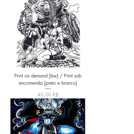
Print on demand [bw] / Print sob
encomenda [preto e branco]
Preis
45,00 R$