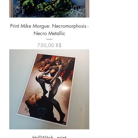
Print Mike Morgue: Necromorphosis -
Necro Metallic
Preis
750,00 R$
HellWitch - print