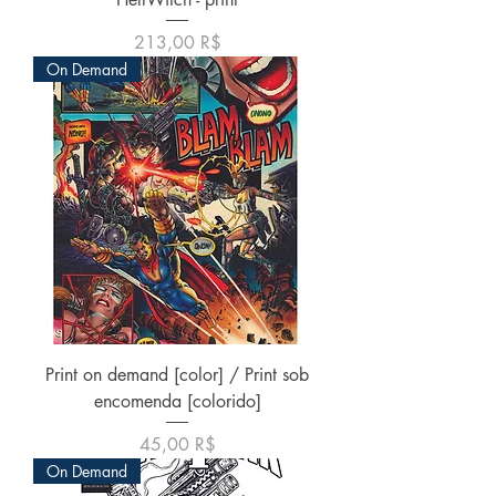
Preis
213,00 R$
On Demand
Print on demand [color] / Print sob
encomenda [colorido]
Preis
45,00 R$
On Demand