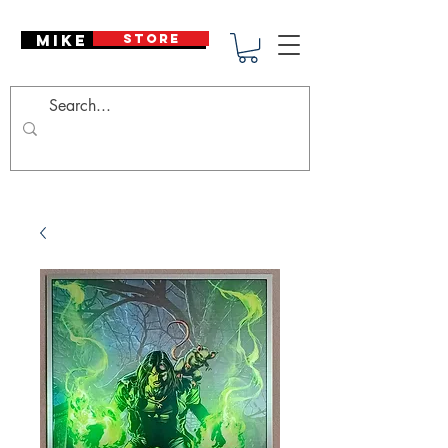
Mike Deodato
STORE