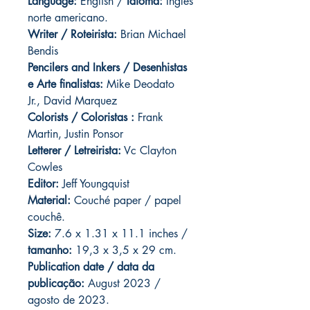
Language:
English /
Idioma:
Inglês
norte americano.
Writer / Roteirista:
Brian Michael
Bendis
Pencilers and Inkers / Desenhistas
e Arte finalistas:
Mike Deodato
Jr., David Marquez
Colorists / Coloristas :
Frank
Martin, Justin Ponsor
Letterer / Letreirista:
Vc Clayton
Cowles
Editor:
Jeff Youngquist
Material:
Couché paper / papel
couchê.
Size:
7.6 x 1.31 x 11.1 inches /
tamanho:
19,3 x 3,5 x 29 cm.
Publication date / data da
publicação:
August 2023 /
agosto de 2023.