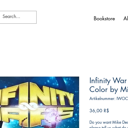
Bookstore
A
Infinity War
Color by M
Artikelnummer: IWO
Preis
36,00 R$
Do you want Mike Deod
please tell us what d