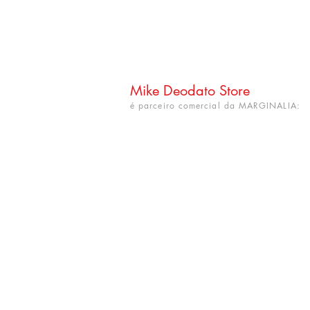
Mike Deodato Store
é parceiro comercial da MARGINALIA:
CNPJ: 22.759.548/0001-52
Rua Dr. Hortêncio Ribeiro nº 148
Bairro Castelo Branco
(próximo à UFPB)
João Pessoa - PB. CEP: 58050-220
info@mikedeodatostore.com