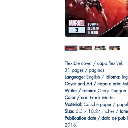
Flexible cover / capa flexível.
31 pages
/ páginas
Language:
English /
idioma:
ing
Cover and
Art / capa e arte
:
Mik
Writer / roteiro:
Gerry Duggan.
Color / cor:
Frank Martin.
Material:
C
ouché paper / papel
Size:
6,3 x 10,24 inches /
tam
Publication date / data de publ
2018.