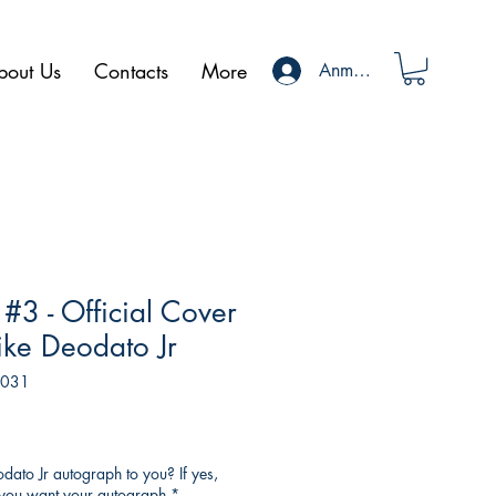
bout Us
Contacts
More
Anmelden
 #3 - Official Cover
ike Deodato Jr
C031
ato Jr autograph to you? If yes,
o you want your autograph
*