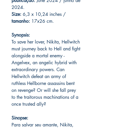
publicação:
June 2024 / junho de
2024.
Size:
6,3 x 10,24 inches /
tamanho:
17x26 cm.
Synopsis:
To save her lover, Nikita, Hellwitch
must journey back to Hell and fight
alongside a mortal enemy -
Angelvex, an angelic hybrid with
extraordinary powers. Can
Hellwitch defeat an army of
ruthless Hellborne assassins bent
on revenge? Or will she fall prey
to the traitorous machinations of a
once trusted ally?
Sinopse:
Para salvar seu amante, Nikita,