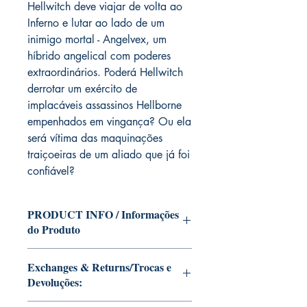
Hellwitch deve viajar de volta ao
Inferno e lutar ao lado de um
inimigo mortal - Angelvex, um
híbrido angelical com poderes
extraordinários. Poderá Hellwitch
derrotar um exército de
implacáveis assassinos Hellborne
empenhados em vingança? Ou ela
será vítima das maquinações
traiçoeiras de um aliado que já foi
confiável?
PRODUCT INFO / Informações
do Produto
Edition of Mike Deodato Jr's personal
Exchanges & Returns/Trocas e
collection.
Devoluções:
This and other editions will be signed
with or without dedication, in case you