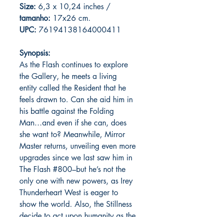
Size:
6,3 x 10,24 inches /
tamanho:
17x26 cm.
UPC:
76194138164000411
Synopsis:
As the Flash continues to explore
the Gallery, he meets a living
entity called the Resident that he
feels drawn to. Can she aid him in
his battle against the Folding
Man…and even if she can, does
she want to? Meanwhile, Mirror
Master returns, unveiling even more
upgrades since we last saw him in
The Flash #800–but he’s not the
only one with new powers, as Irey
Thunderheart West is eager to
show the world. Also, the Stillness
decide to act upon humanity as the