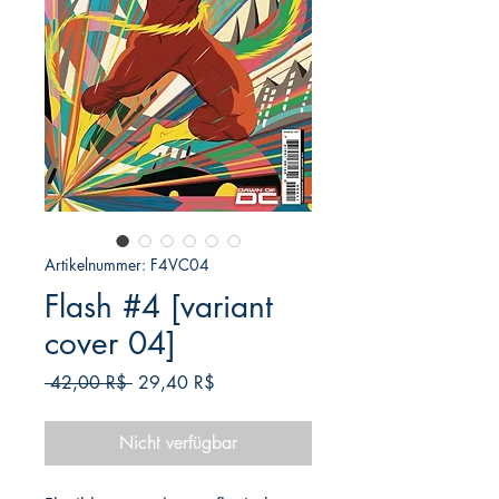
Artikelnummer: F4VC04
Flash #4 [variant
cover 04]
Standardpreis
Sale-
 42,00 R$ 
29,40 R$
Preis
Nicht verfügbar