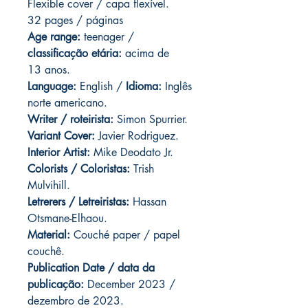
Flexible cover / capa flexível.
32 pages / páginas
Age range:
teenager /
classificação etária:
acima de
13 anos.
Language:
English /
Idioma:
Inglês
norte americano.
Writer / roteirista:
Simon Spurrier.
Variant Cover
:
Javier Rodriguez.
Interior Artist:
Mike Deodato Jr.
Colorists / Coloristas:
Trish
Mulvihill.
Letrerers / Letreiristas:
Hassan
Otsmane-Elhaou.
Material:
Couché paper / papel
couchê.
Publication Date / data da
publicação:
December 2023 /
dezembro de 2023.