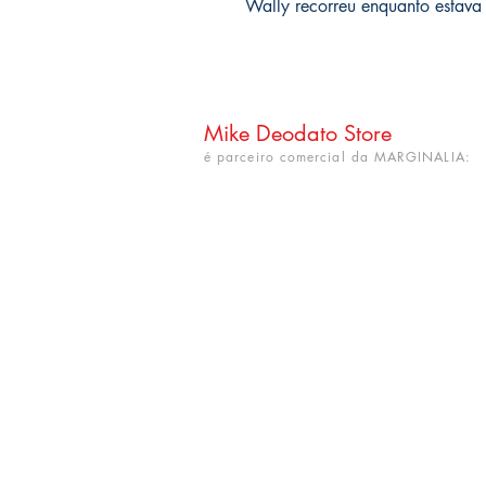
Wally recorreu enquanto estava
Mike Deodato Store
é parceiro comercial da MARGINALIA:
CNPJ: 22.759.548/0001-52
Rua Dr. Hortêncio Ribeiro nº 148
Bairro Castelo Branco
(próximo à UFPB)
João Pessoa - PB. CEP: 58050-220
info@mikedeodatostore.com