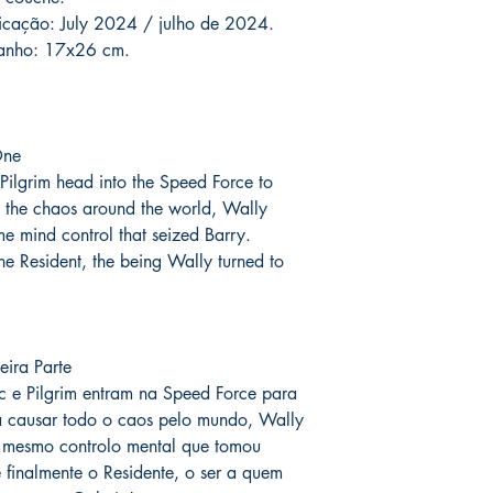
o prazo de entrega no
licação: July 2024 / julho de 2024.
fora do Brasil *
é de 1
manho: 17x26 cm.
chegue em 25 dias, e
imediatamente para fa
entrega.
One
Você pode ver Mike D
 Pilgrim head into the Speed Force to
nas redes sociais del
forma de garantia e v
ll the chaos around the world, Wally
produto. :)
me mind control that seized Barry.
he Resident, the being Wally turned to
*
A entrega fora do Br
dos Correios e ao alc
Wix.
ira Parte
c e Pilgrim entram na Speed ​​Force para
 a causar todo o caos pelo mundo, Wally
o mesmo controlo mental que tomou
e finalmente o Residente, o ser a quem