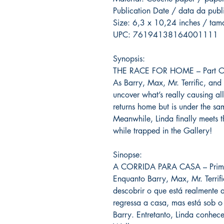
Publication Date / data da pub
Size: 6,3 x 10,24 inches / ta
UPC: 76194138164001111
Synopsis:
THE RACE FOR HOME – Part 
As Barry, Max, Mr. Terrific, and
uncover what’s really causing a
returns home but is under the sa
Meanwhile, Linda finally meets t
while trapped in the Gallery!
Sinopse:
A CORRIDA PARA CASA – Prime
Enquanto Barry, Max, Mr. Terrifi
descobrir o que está realmente
regressa a casa, mas está sob 
Barry. Entretanto, Linda conhec