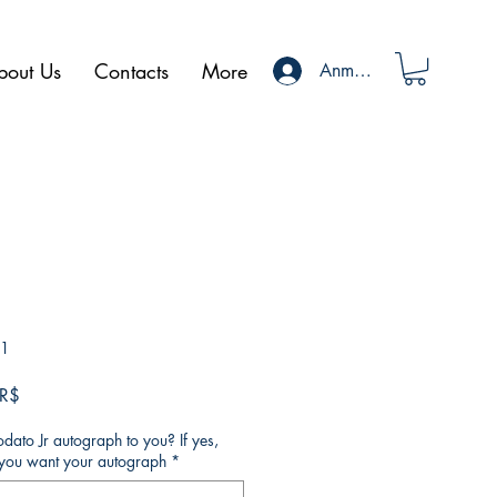
bout Us
Contacts
More
Anmelden
11
dpreis
Sale-
 R$
Preis
ato Jr autograph to you? If yes,
o you want your autograph
*