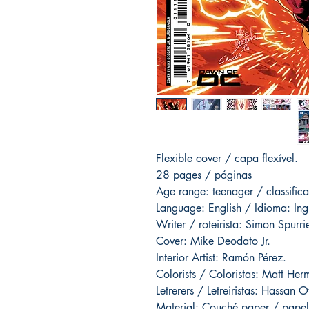
Flexible cover / capa flexível.
28 pages / páginas
Age range: teenager / classific
Language: English / Idioma: Ing
Writer / roteirista: Simon Spurrie
Cover: Mike Deodato Jr.
Interior Artist: Ramón Pérez.
Colorists / Coloristas: Matt Her
Letrerers / Letreiristas: Hassan
Material: Couché paper / papel