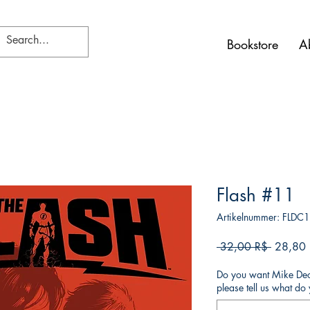
Bookstore
A
Flash #11
Artikelnummer: FLDC
Standar
 32,00 R$ 
28,80
Do you want Mike Deod
please tell us what d