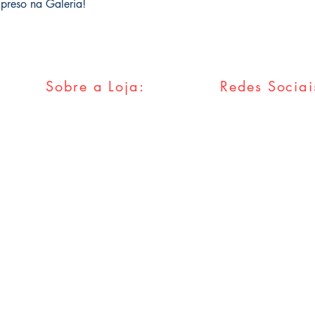
 preso na Galeria!
Sobre a Loja:
Redes Sociai
FAQ
Facebook
Envios & Trocas
Twitter
Política da Loja
Instagram
Métodos
Pagamentos
Tumblr