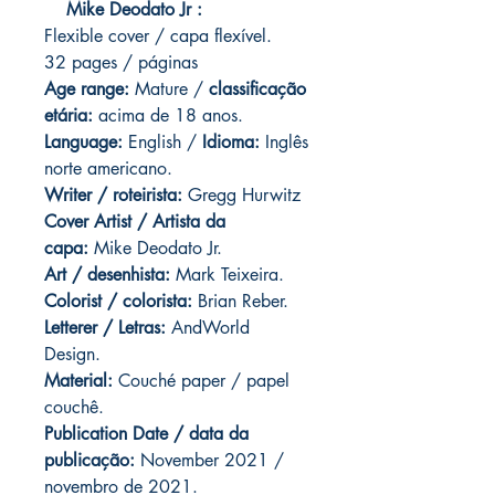
Mike Deodato Jr :
Flexible cover / capa flexível.
32 pages / páginas
Age range:
Mature /
classificação
etária:
acima de 18 anos.
Language:
English /
Idioma:
Inglês
norte americano.
Writer / roteirista:
Gregg Hurwitz
Cover Artist / Artista da
capa:
Mike Deodato Jr.
Art / desenhista:
Mark Teixeira.
Colorist / colorista:
Brian Reber.
Letterer / Letras:
AndWorld
Design.
Material:
Couché paper / papel
couchê.
Publication Date / data da
publicação:
November 2021 /
novembro de 2021.