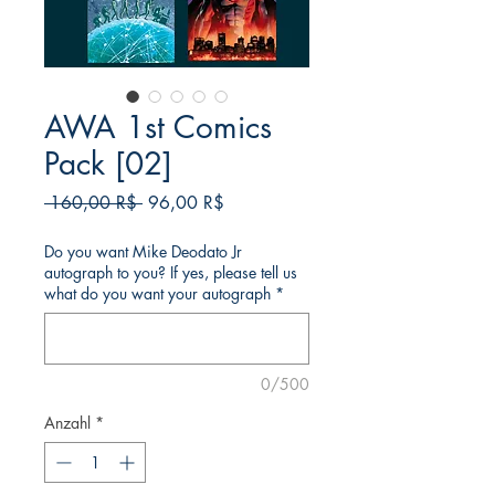
AWA 1st Comics
Pack [02]
Standardpreis
Sale-
 160,00 R$ 
96,00 R$
Preis
Do you want Mike Deodato Jr
autograph to you? If yes, please tell us
what do you want your autograph
*
0/500
Anzahl
*