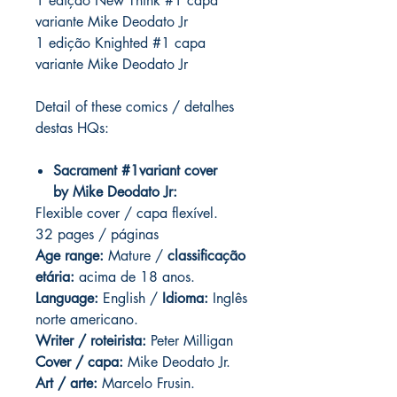
1 edição New Think #1 capa
variante Mike Deodato Jr
1 edição Knighted #1 capa
variante Mike Deodato Jr
Detail of these comics / detalhes
destas HQs:
Sacrament #1variant cover
by Mike Deodato Jr:
Flexible cover / capa flexível.
32 pages / páginas
Age range:
Mature /
classificação
etária:
acima de 18 anos.
Language:
English /
Idioma:
Inglês
norte americano.
Writer / roteirista:
Peter Milligan
Cover / capa:
Mike Deodato Jr.
Art / arte:
Marcelo Frusin.