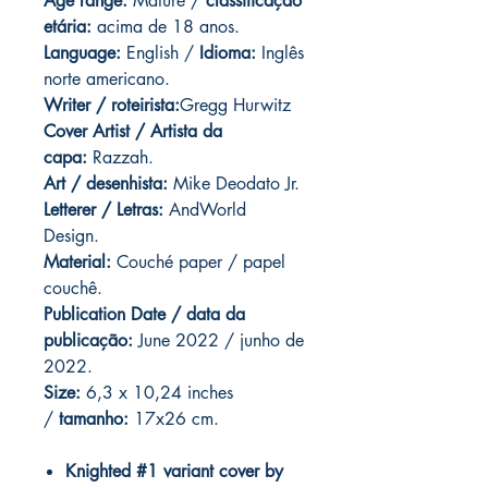
Age range:
Mature /
classificação
etária:
acima de 18 anos.
Language:
English /
Idioma:
Inglês
norte americano.
Writer / roteirista:
Gregg Hurwitz
Cover Artist / Artista da
capa:
Razzah.
Art / desenhista:
Mike Deodato Jr.
Letterer / Letras:
AndWorld
Design.
Material:
Couché paper / papel
couchê.
Publication Date / data da
publicação:
June 2022 / junho de
2022.
Size:
6,3 x 10,24 inches
/
tamanho:
17x26 cm.
Knighted #1 variant cover by