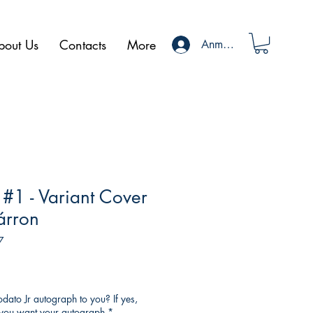
bout Us
Contacts
More
Anmelden
 #1 - Variant Cover
árron
7
ato Jr autograph to you? If yes,
o you want your autograph
*