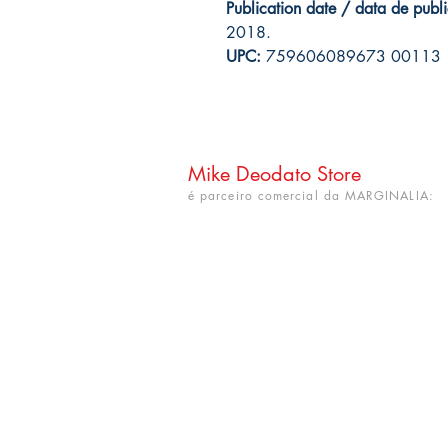
Publication date / data de publ
2018.
UPC:
759606089673 00113
Mike Deodato Store
é parceiro comercial da MARGINALIA:
CNPJ: 22.759.548/0001-52
Rua Dr. Hortêncio Ribeiro nº 148
Bairro Castelo Branco
(próximo à UFPB)
João Pessoa - PB. CEP: 58050-220
info@mikedeodatostore.com