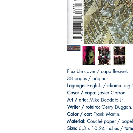
Flexible cover / capa flexível.
38 pages / páginas.
Laguage:
English /
idioma:
ingl
Cover / capa:
Javier Gárron.
Art
/ arte:
Mike Deodato Jr.
Writer / roteiro:
Gerry Duggan.
Color / cor:
Frank Martin.
Material:
C
ouché paper / papel
Size:
6,3 x 10,24 inches /
tam