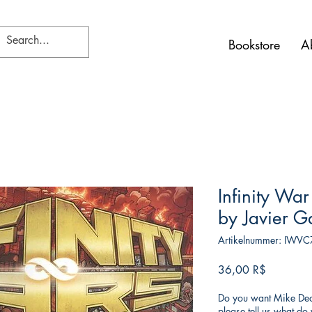
Bookstore
A
Infinity War
by Javier G
Artikelnummer: IWVC
Preis
36,00 R$
Do you want Mike Deod
please tell us what d